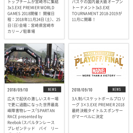
トップチームが宮崎市に集結
バスケの国内最大級オープン
3x3.EXE PREMIER WORLD
トーナメント3x3.EXE
GAMES 2018開催！ 開催日
TOURNAMENT 2018-2019が
程：2018年11月24日（土）、25
11月に開幕！
日（日）会場：宮崎県宮崎市
カリーノ駐車場
2018/09/10
2018/09/10
NEWS
NEWS
広大で起伏の激しいスキー場
3人制バスケットボールプロリ
で更に過酷になった世界最高
ーグ 3×3.EXE PREMIER 2018
峰障害物レース「SPARTAN
最終決戦タイトルスポンサー
RACE presented by
がマーベルに決定
Reebok（スパルタンレース
プレゼンテッド バイ リー