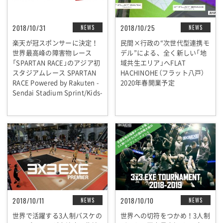
2018/10/31
2018/10/25
NEWS
NEWS
楽天が冠スポンサーに決定！
民間×行政の“次世代型連携モ
世界最高峰の障害物レース
デル”による、全く新しい「地
「SPARTAN RACE」のアジア初
域共生エリア」へFLAT
スタジアムレース SPARTAN
HACHINOHE（フラット八戸）
RACE Powered by Rakuten -
2020年春開業予定
Sendai Stadium Sprint/Kids-
2018/10/11
2018/10/10
NEWS
NEWS
世界で活躍する3人制バスケの
世界への切符をつかめ！3人制