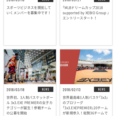
スポーツビジネスを開拓して
「MLBドリームカップ2018
いくメンバーを募集中です！
supported by XEBIO Group 」
エントリースタート！
2018/03/18
2018/02/13
NEWS
NEWS
世界初、3人制バスケットボー
世界最高峰3人制バスケ「3x3」
ル 3x3.EXE PREMIERの女子カ
のプロリーグ
テゴリーが誕生！参戦チーム
「3x3.EXEPREMIER」20チーム
の公募を開始
が新規参入！総勢36チームで