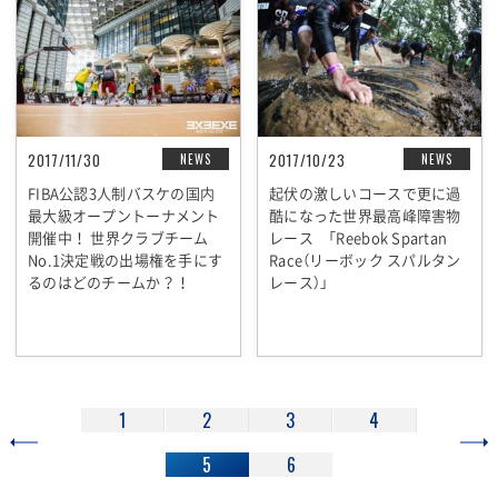
2017/11/30
2017/10/23
NEWS
NEWS
FIBA公認3人制バスケの国内
起伏の激しいコースで更に過
最大級オープントーナメント
酷になった世界最高峰障害物
開催中！ 世界クラブチーム
レース 「Reebok Spartan
No.1決定戦の出場権を手にす
Race（リーボック スパルタン
るのはどのチームか？！
レース）」
1
2
3
4
5
6