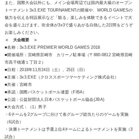
また、国際大会以外にも、メイン会場周辺では国内最大級のオープン
トーナメント3x3.EXE TOURNAMENTの開催や、WORLD GAMESの
魅力を伝える特設展示など「観る」楽しみを体験できるイベントで大
会を盛り上げます。街全体が3x3で盛りあがる白熱した2日間をどうぞ
お楽しみください。
＜ 大会概要 ＞
■名称：3x3.EXE PREMIER WORLD GAMES 2018
■開催場所：宮崎県宮崎市 カリーノ駐車場（〒880-0812 宮崎県宮崎
市高千穂通１丁目２）
■日程：2018年11月24日（土）、25日（日）
■主催：3x3.EXE（クロススポーツマーケティング株式会社）
■共催：宮崎市
■承認：国際バスケットボール連盟（FIBA）
■公認：公益財団法人日本バスケットボール協会(JBA)
■大会方式：（1）男子
・6チームを2グループに分けて各グループ総当たりのゲームを実施
（6試合）
・決勝トーナメントは予選上位4チームによるトーナメントを実施（3
試合）