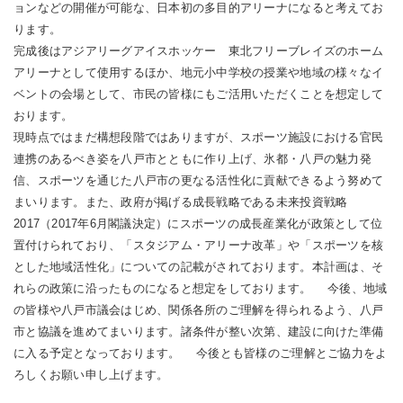
ョンなどの開催が可能な、日本初の多目的アリーナになると考えてお
ります。
完成後はアジアリーグアイスホッケー 東北フリーブレイズのホーム
アリーナとして使用するほか、地元小中学校の授業や地域の様々なイ
ベントの会場として、市民の皆様にもご活用いただくことを想定して
おります。
現時点ではまだ構想段階ではありますが、スポーツ施設における官民
連携のあるべき姿を八戸市とともに作り上げ、氷都・八戸の魅力発
信、スポーツを通じた八戸市の更なる活性化に貢献できるよう努めて
まいります。また、政府が掲げる成長戦略である未来投資戦略
2017（2017年6月閣議決定）にスポーツの成長産業化が政策として位
置付けられており、「スタジアム・アリーナ改革」や「スポーツを核
とした地域活性化」についての記載がされております。本計画は、そ
れらの政策に沿ったものになると想定をしております。 今後、地域
の皆様や八戸市議会はじめ、関係各所のご理解を得られるよう、八戸
市と協議を進めてまいります。諸条件が整い次第、建設に向けた準備
に入る予定となっております。 今後とも皆様のご理解とご協力をよ
ろしくお願い申し上げます。