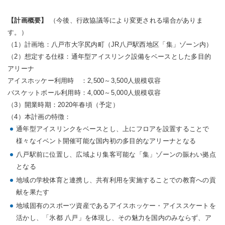
【計画概要】
（今後、行政協議等により変更される場合がありま
す。）
（1）計画地：八戸市大字尻内町（JR八戸駅西地区「集」ゾーン内）
（2）想定する仕様：通年型アイスリンク設備をベースとした多目的
アリーナ
アイスホッケー利用時 ：2,500～3,500人規模収容
バスケットボール利用時：4,000～5,000人規模収容
（3）開業時期：2020年春頃（予定）
（4）本計画の特徴：
通年型アイスリンクをベースとし、上にフロアを設置することで
様々なイベント開催可能な国内初の多目的なアリーナとなる
八戸駅前に位置し、広域より集客可能な「集」ゾーンの賑わい拠点
となる
地域の学校体育と連携し、共有利用を実施することでの教育への貢
献を果たす
地域固有のスポーツ資産であるアイスホッケー・アイススケートを
活かし、「氷都 八戸」を体現し、その魅力を国内のみならず、ア