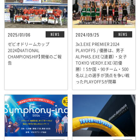
2025/01/06
2024/09/25
NEWS
NEWS
ゼビオドリームカップ
3x3.EXE PREMIER 2024
2024【NATIONAL
PLAYOFFS / 優勝は、男子
CHAMPIONSHIP】開催のご報
ALPHAS.EXE（2連覇）・女子
告
TOKYO VERDY.EXE（初優
勝）！5か国・90チーム・500
名以上の選手が頂点を争い戦
ったPLAYOFFSが閉幕