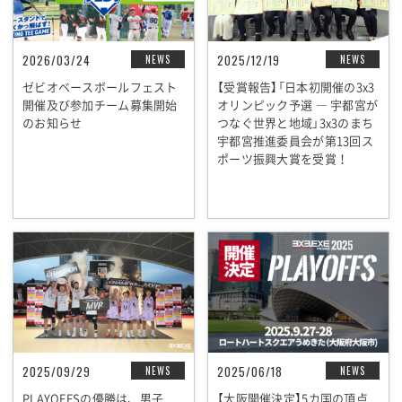
2026/03/24
2025/12/19
NEWS
NEWS
ゼビオベースボールフェスト
【受賞報告】「日本初開催の3x3
開催及び参加チーム募集開始
オリンピック予選 ― 宇都宮が
のお知らせ
つなぐ世界と地域」3x3のまち
宇都宮推進委員会が第13回ス
ポーツ振興大賞を受賞！
2025/09/29
2025/06/18
NEWS
NEWS
PLAYOFFSの優勝は、男子
【大阪開催決定】5カ国の頂点