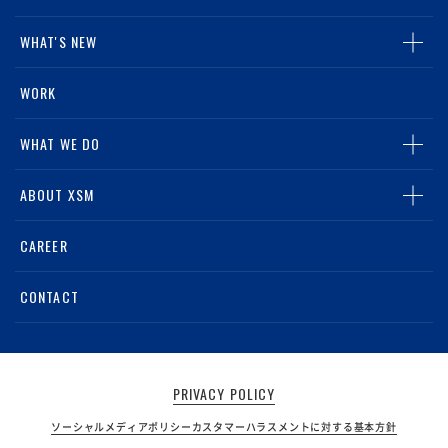
WHAT'S NEW
ALL
WORK
NEWS
WHAT WE DO
MEDIA
TOP
ABOUT XSM
グループリテールマーケティング事業
TOP
CAREER
スポーツライツビジネス事業
会社概要・アクセス
CONTACT
デジタルマーケティング事業
電子公告
PRIVACY POLICY
ソーシャルメディアポリシー
カスタマーハラスメントに対する基本方針