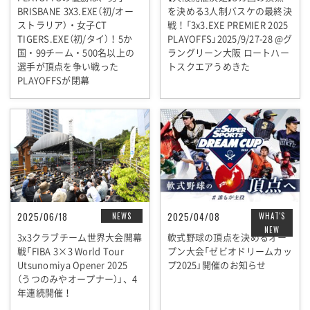
BRISBANE 3X3.EXE（初/オー
を決める3人制バスケの最終決
ストラリア）・女子CT
戦！「3x3.EXE PREMIER 2025
TIGERS.EXE（初/タイ）！5か
PLAYOFFS」2025/9/27-28 @グ
国・99チーム・500名以上の
ラングリーン大阪 ロートハー
選手が頂点を争い戦った
トスクエアうめきた
PLAYOFFSが閉幕
2025/06/18
2025/04/08
NEWS
WHAT'S
NEW
3x3クラブチーム世界大会開幕
軟式野球の頂点を決めるオー
戦「FIBA 3×3 World Tour
プン大会「ゼビオドリームカッ
Utsunomiya Opener 2025
プ2025」開催のお知らせ
（うつのみやオープナー）」、4
年連続開催！