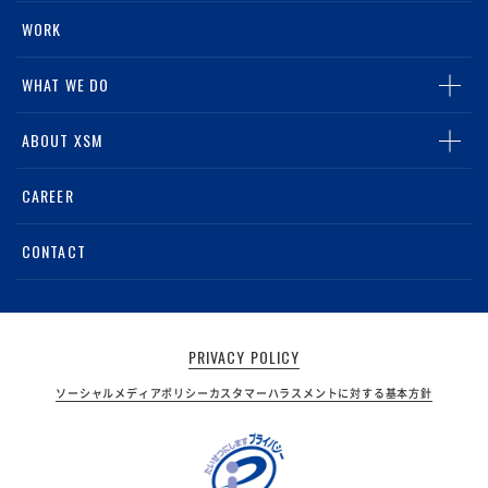
ALL
WORK
NEWS
WHAT WE DO
MEDIA
TOP
ABOUT XSM
グループリテールマーケティング事業
TOP
CAREER
スポーツライツビジネス事業
会社概要・アクセス
CONTACT
デジタルマーケティング事業
電子公告
PRIVACY POLICY
ソーシャルメディアポリシー
カスタマーハラスメントに対する基本方針