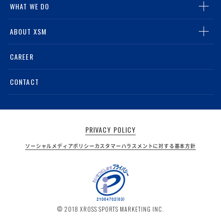
WHAT WE DO
MEDIA
TOP
ABOUT XSM
グループリテールマーケティング事業
TOP
CAREER
スポーツライツビジネス事業
会社概要・アクセス
CONTACT
デジタルマーケティング事業
電子公告
PRIVACY POLICY
ソーシャルメディアポリシー
カスタマーハラスメントに対する基本方針
© 2018 XROSS SPORTS MARKETING INC.