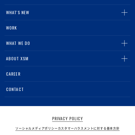
WHAT'S NEW
ALL
WORK
NEWS
WHAT WE DO
MEDIA
TOP
ABOUT XSM
グループリテールマーケティング事業
TOP
CAREER
スポーツライツビジネス事業
会社概要・アクセス
CONTACT
デジタルマーケティング事業
電子公告
PRIVACY POLICY
ソーシャルメディアポリシー
カスタマーハラスメントに対する基本方針