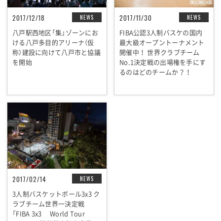
2017/12/18
2017/11/30
NEWS
NEWS
八戸駅西地区「集」ゾーンにお
FIBA公認3人制バスケの国内
ける八戸多目的アリーナ（仮
最大級オープントーナメント
称）建設に向けて八戸市と協議
開催中！ 世界クラブチーム
を開始
No.1決定戦の出場権を手にす
るのはどのチームか？！
2017/02/14
NEWS
3人制バスケットボール3x3 ク
ラブチーム世界一決定戦
「FIBA 3x3 World Tour