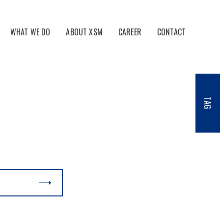
WHAT WE DO
ABOUT XSM
CAREER
CONTACT
ールマーケティング事業
会社概要・アクセス
ツビジネス事業
電子公告
TAG
ケティング事業