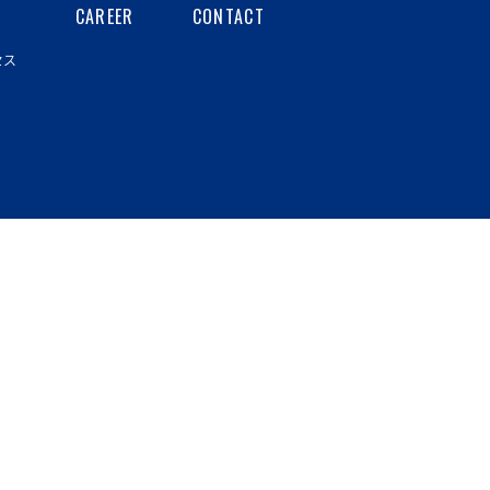
CAREER
CONTACT
セス
針