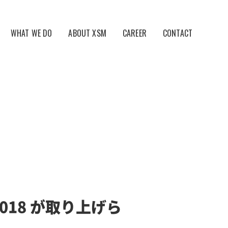
WHAT WE DO
ABOUT XSM
CAREER
CONTACT
ールマーケティング事業
会社概要・アクセス
ツビジネス事業
電子公告
ケティング事業
S 2018 が取り上げら