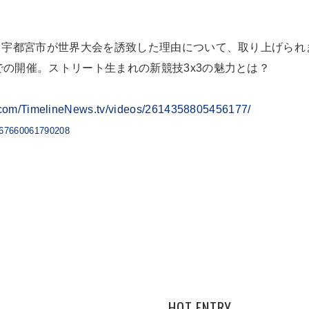
 宇都宮市が世界大会を誘致した理由について、取り上げられ
の開催。ストリート生まれの新競技3x3の魅力とは？
.com/TimelineNews.tv/videos/2614358805456177/
5667660061790208
HOT ENTRY