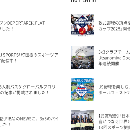
DEPORTAREにFLAT
軟式野球の頂点
れました！
カップ2025」
3x3クラブチーム世界
集のJ SPORTS「町田樹のスポーツア
Utsunomiya 
ド配信中！
年連続開催！
EL」に3人制バスケグローバルプロリ
U9野球を楽しむ
IER」の記事が掲載されました！
ボールフェスト2
【受賞報告】「日
FIBA）のNEWSに、3x3のパイ
宮がつなぐ世界と
した！
13回スポーツ振