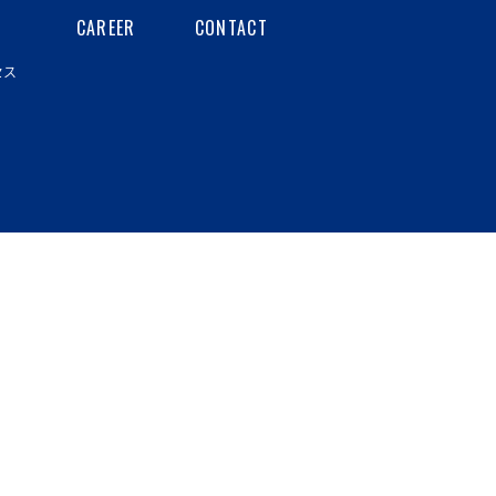
CAREER
CONTACT
セス
針