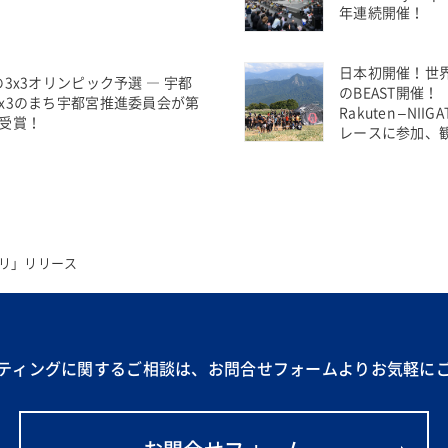
年連続開催！
日本初開催！世界
3x3オリンピック予選 ― 宇都
のBEAST開催！ 「S
x3のまち宇都宮推進委員会が第
Rakuten –NIIG
を受賞！
レースに参加、観
アプリ」リリース
ティングに関するご相談は、
お問合せフォームより
お気軽に