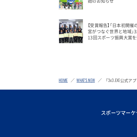
始のお知らせ
【受賞報告】「日本初開催の
宮がつなぐ世界と地域」3
13回スポーツ振興大賞
HOME
WHAT'S NEW
「3x3.EXE公式
スポーツマーケ