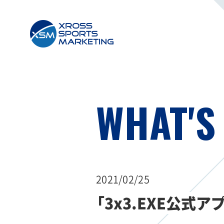
WHAT'S
2021/02/25
「3x3.EXE公式