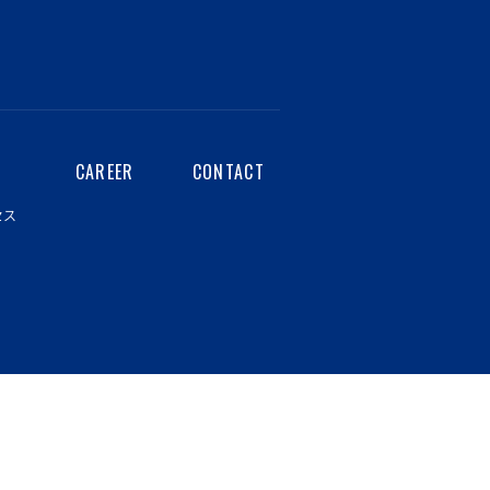
CAREER
CONTACT
セス
針