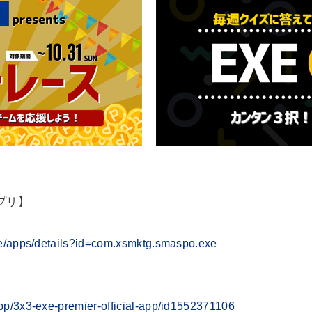
アプリ】
ore/apps/details?id=com.xsmktg.smaspo.exe
app/3x3-exe-premier-official-app/id1552371106